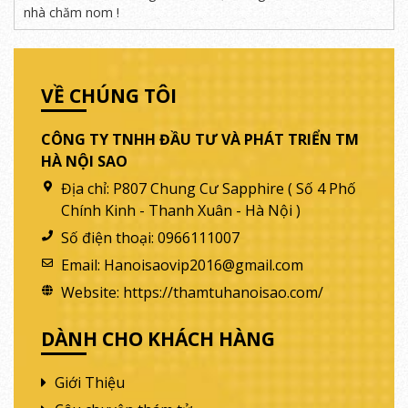
nhà chăm nom !
VỀ CHÚNG TÔI
CÔNG TY TNHH ĐẦU TƯ VÀ PHÁT TRIỂN TM
HÀ NỘI SAO
Địa chỉ:
P807 Chung Cư Sapphire ( Số 4 Phố
Chính Kinh - Thanh Xuân - Hà Nội )
Số điện thoại:
0966111007
Email:
Hanoisaovip2016@gmail.com
Website:
https://thamtuhanoisao.com/
DÀNH CHO KHÁCH HÀNG
Giới Thiệu