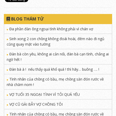
BLOG THÁM TỬ
Đa phần đàn ông ngoại tình không phải vì chán vợ
Sinh xong 2 con chồng không đoái hoài, đêm nào đi ngủ
cũng quay mặt vào tường
Đàn bà còn yêu, không ai cản nổi, đàn bà cạn tình, chẳng ai
ngờ hết !
Đàn bà à ! nếu thấy quá khổ quá ! thì hãy… buông …. !
Tình nhân của chồng có bầu, mẹ chồng săn đón rước về
nhà chăm nom !
VỢ TUỔI 35 NGOẠI TÌNH VÌ TÔI QUÁ YẾU
VỢ CŨ GÀI BẪY VỢ CHỒNG TÔI
Tình nhân của chồng có bầu, mẹ chồng săn đón rước về