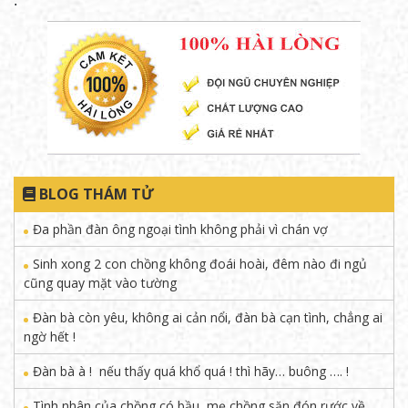
.
BLOG THÁM TỬ
Đa phần đàn ông ngoại tình không phải vì chán vợ
Sinh xong 2 con chồng không đoái hoài, đêm nào đi ngủ
cũng quay mặt vào tường
Đàn bà còn yêu, không ai cản nổi, đàn bà cạn tình, chẳng ai
ngờ hết !
Đàn bà à ! nếu thấy quá khổ quá ! thì hãy… buông …. !
Tình nhân của chồng có bầu, mẹ chồng săn đón rước về