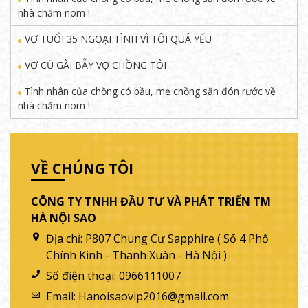
nhà chăm nom !
VỢ TUỔI 35 NGOẠI TÌNH VÌ TÔI QUÁ YẾU
VỢ CŨ GÀI BẪY VỢ CHỒNG TÔI
Tình nhân của chồng có bầu, mẹ chồng săn đón rước về
nhà chăm nom !
VỀ CHÚNG TÔI
CÔNG TY TNHH ĐẦU TƯ VÀ PHÁT TRIỂN TM
HÀ NỘI SAO
Địa chỉ:
P807 Chung Cư Sapphire ( Số 4 Phố
Chính Kinh - Thanh Xuân - Hà Nội )
Số điện thoại:
0966111007
Email:
Hanoisaovip2016@gmail.com