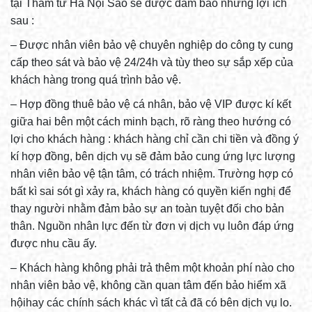
tại Thám tử Hà Nội Sao sẽ được đảm bảo những lợi ích
sau :
– Được nhân viên bảo vệ chuyên nghiệp do công ty cung
cấp theo sát và bảo vệ 24/24h và tùy theo sự sắp xếp của
khách hàng trong quá trình bảo vệ.
– Hợp đồng thuê bảo vệ cá nhân, bảo vệ VIP được kí kết
giữa hai bên một cách minh bạch, rõ ràng theo hướng có
lợi cho khách hàng : khách hàng chỉ cần chi tiền và đồng ý
kí hợp đồng, bên dịch vụ sẽ đảm bảo cung ứng lực lượng
nhân viên bảo vệ tận tâm, có trách nhiệm. Trường hợp có
bất kì sai sót gì xảy ra, khách hàng có quyền kiến nghị để
thay người nhằm đảm bảo sự an toàn tuyệt đối cho bản
thân. Nguồn nhân lực đến từ đơn vị dịch vụ luôn đáp ứng
được nhu cầu ấy.
– Khách hàng không phải trả thêm một khoản phí nào cho
nhân viên bảo vệ, không cần quan tâm đến bảo hiểm xã
hộihay các chính sách khác vì tất cả đã có bên dịch vụ lo.