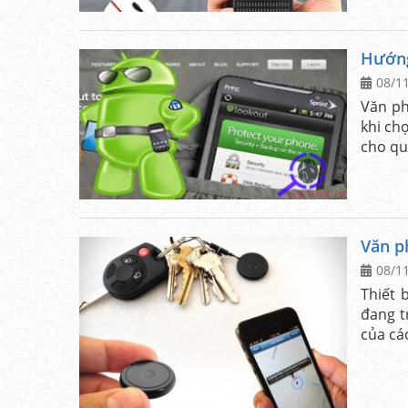
Hướng
08/1
Văn ph
khi ch
cho qu
Văn p
08/1
Thiết 
đang t
của cá