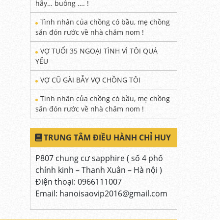
hãy… buông …. !
Tình nhân của chồng có bầu, mẹ chồng
săn đón rước về nhà chăm nom !
VỢ TUỔI 35 NGOẠI TÌNH VÌ TÔI QUÁ
YẾU
VỢ CŨ GÀI BẪY VỢ CHỒNG TÔI
Tình nhân của chồng có bầu, mẹ chồng
săn đón rước về nhà chăm nom !
TRUNG TÂM ĐIỀU HÀNH CHỈ HUY
P807 chung cư sapphire ( số 4 phố
chính kinh – Thanh Xuân – Hà nội )
Điện thoại: 0966111007
Email: hanoisaovip2016@gmail.com