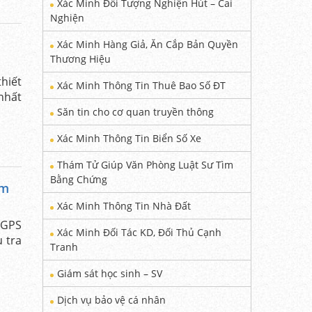
Xác Minh Đối Tượng Nghiện Hút – Cai
Nghiện
Xác Minh Hàng Giả, Ăn Cắp Bản Quyền
Thương Hiệu
hiết
Xác Minh Thông Tin Thuê Bao Số ĐT
 nhất
Săn tin cho cơ quan truyền thông
Xác Minh Thông Tin Biển Số Xe
Thám Tử Giúp Văn Phòng Luật Sư Tìm
Bằng Chứng
ẩm
Xác Minh Thông Tin Nhà Đất
 GPS
Xác Minh Đối Tác KD, Đối Thủ Cạnh
 tra
Tranh
Giám sát học sinh – SV
Dịch vụ bảo vệ cá nhân