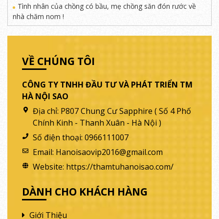
Tình nhân của chồng có bầu, mẹ chồng săn đón rước về
nhà chăm nom !
VỀ CHÚNG TÔI
CÔNG TY TNHH ĐẦU TƯ VÀ PHÁT TRIỂN TM
HÀ NỘI SAO
Địa chỉ:
P807 Chung Cư Sapphire ( Số 4 Phố
Chính Kinh - Thanh Xuân - Hà Nội )
Số điện thoại:
0966111007
Email:
Hanoisaovip2016@gmail.com
Website:
https://thamtuhanoisao.com/
DÀNH CHO KHÁCH HÀNG
Giới Thiệu