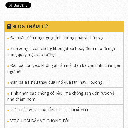
BLOG THÁM TỬ
Đa phần đàn ông ngoại tình không phải vì chán vợ
Sinh xong 2 con chồng không đoái hoài, đêm nào đi ngủ
cũng quay mặt vào tường
Đàn bà còn yêu, không ai cản nổi, đàn bà cạn tình, chẳng ai
ngờ hết !
Đàn bà à ! nếu thấy quá khổ quá ! thì hãy… buông …. !
Tình nhân của chồng có bầu, mẹ chồng săn đón rước về
nhà chăm nom !
VỢ TUỔI 35 NGOẠI TÌNH VÌ TÔI QUÁ YẾU
VỢ CŨ GÀI BẪY VỢ CHỒNG TÔI