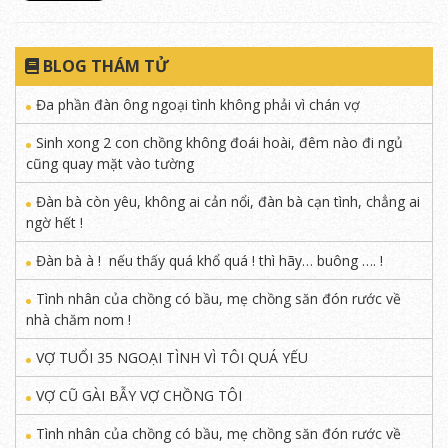
BLOG THÁM TỬ
Đa phần đàn ông ngoại tình không phải vì chán vợ
Sinh xong 2 con chồng không đoái hoài, đêm nào đi ngủ
cũng quay mặt vào tường
Đàn bà còn yêu, không ai cản nổi, đàn bà cạn tình, chẳng ai
ngờ hết !
Đàn bà à ! nếu thấy quá khổ quá ! thì hãy… buông …. !
Tình nhân của chồng có bầu, mẹ chồng săn đón rước về
nhà chăm nom !
VỢ TUỔI 35 NGOẠI TÌNH VÌ TÔI QUÁ YẾU
VỢ CŨ GÀI BẪY VỢ CHỒNG TÔI
Tình nhân của chồng có bầu, mẹ chồng săn đón rước về