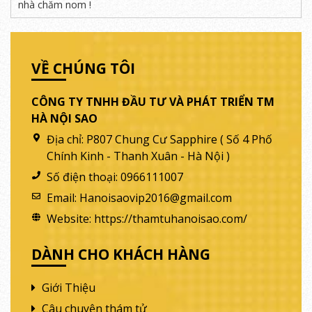
nhà chăm nom !
VỀ CHÚNG TÔI
CÔNG TY TNHH ĐẦU TƯ VÀ PHÁT TRIỂN TM
HÀ NỘI SAO
Địa chỉ:
P807 Chung Cư Sapphire ( Số 4 Phố
Chính Kinh - Thanh Xuân - Hà Nội )
Số điện thoại:
0966111007
Email:
Hanoisaovip2016@gmail.com
Website:
https://thamtuhanoisao.com/
DÀNH CHO KHÁCH HÀNG
Giới Thiệu
Câu chuyện thám tử