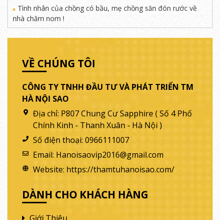
Tình nhân của chồng có bầu, mẹ chồng săn đón rước về
nhà chăm nom !
VỀ CHÚNG TÔI
CÔNG TY TNHH ĐẦU TƯ VÀ PHÁT TRIỂN TM
HÀ NỘI SAO
Địa chỉ:
P807 Chung Cư Sapphire ( Số 4 Phố
Chính Kinh - Thanh Xuân - Hà Nội )
Số điện thoại:
0966111007
Email:
Hanoisaovip2016@gmail.com
Website:
https://thamtuhanoisao.com/
DÀNH CHO KHÁCH HÀNG
Giới Thiệu