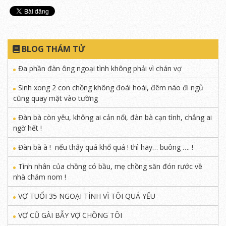
BLOG THÁM TỬ
Đa phần đàn ông ngoại tình không phải vì chán vợ
Sinh xong 2 con chồng không đoái hoài, đêm nào đi ngủ
cũng quay mặt vào tường
Đàn bà còn yêu, không ai cản nổi, đàn bà cạn tình, chẳng ai
ngờ hết !
Đàn bà à ! nếu thấy quá khổ quá ! thì hãy… buông …. !
Tình nhân của chồng có bầu, mẹ chồng săn đón rước về
nhà chăm nom !
VỢ TUỔI 35 NGOẠI TÌNH VÌ TÔI QUÁ YẾU
VỢ CŨ GÀI BẪY VỢ CHỒNG TÔI