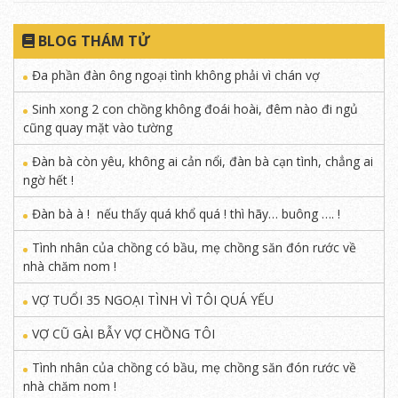
BLOG THÁM TỬ
Đa phần đàn ông ngoại tình không phải vì chán vợ
Sinh xong 2 con chồng không đoái hoài, đêm nào đi ngủ
cũng quay mặt vào tường
Đàn bà còn yêu, không ai cản nổi, đàn bà cạn tình, chẳng ai
ngờ hết !
Đàn bà à ! nếu thấy quá khổ quá ! thì hãy… buông …. !
Tình nhân của chồng có bầu, mẹ chồng săn đón rước về
nhà chăm nom !
VỢ TUỔI 35 NGOẠI TÌNH VÌ TÔI QUÁ YẾU
VỢ CŨ GÀI BẪY VỢ CHỒNG TÔI
Tình nhân của chồng có bầu, mẹ chồng săn đón rước về
nhà chăm nom !