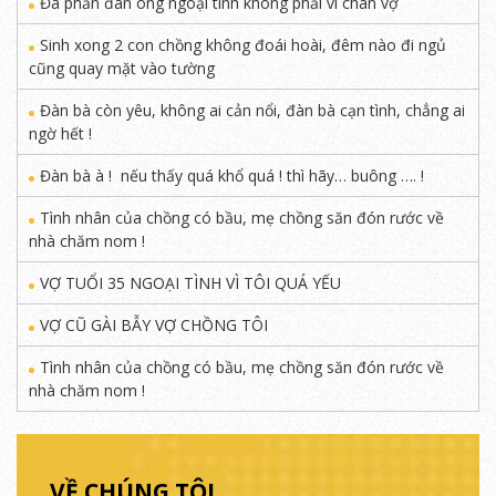
Đa phần đàn ông ngoại tình không phải vì chán vợ
Sinh xong 2 con chồng không đoái hoài, đêm nào đi ngủ
cũng quay mặt vào tường
Đàn bà còn yêu, không ai cản nổi, đàn bà cạn tình, chẳng ai
ngờ hết !
Đàn bà à ! nếu thấy quá khổ quá ! thì hãy… buông …. !
Tình nhân của chồng có bầu, mẹ chồng săn đón rước về
nhà chăm nom !
VỢ TUỔI 35 NGOẠI TÌNH VÌ TÔI QUÁ YẾU
VỢ CŨ GÀI BẪY VỢ CHỒNG TÔI
Tình nhân của chồng có bầu, mẹ chồng săn đón rước về
nhà chăm nom !
VỀ CHÚNG TÔI